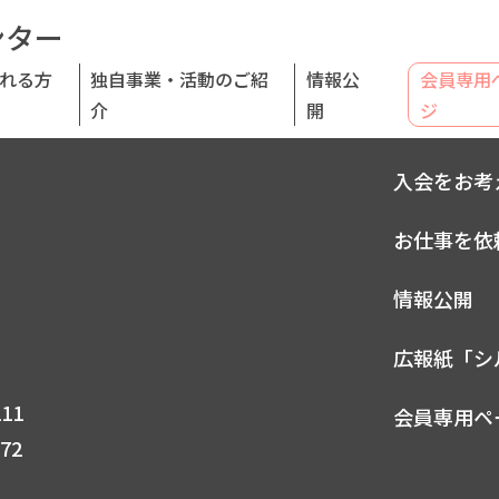
ンター
れる方
独自事業・活動のご紹
情報公
会員専用
介
開
ジ
センターに
入会をお考
お仕事を依
情報公開
広報紙「シ
211
会員専用ペ
372