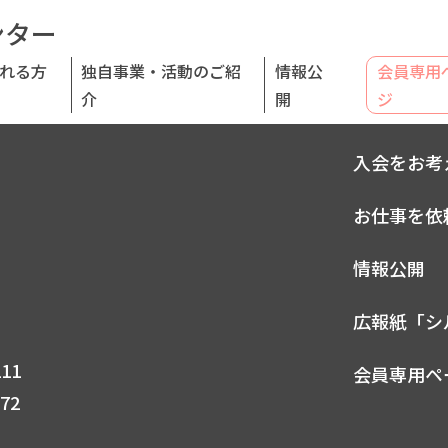
ンター
れる方
独自事業・活動のご紹
情報公
会員専用
介
開
ジ
センターに
入会をお考
お仕事を依
情報公開
広報紙「シ
211
会員専用ペ
372